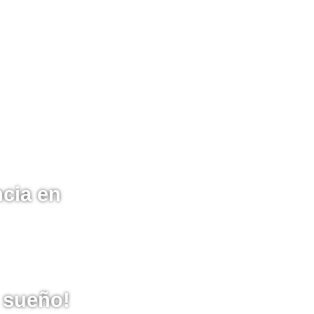
ncia en
o sueño!