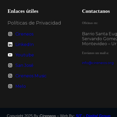
Enlaces útiles
Contactanos
Políticas de Privacidad
Oficinas en:
Barrio Santa Eu
Cireneos
Servando Gome
Montevideo – U
LinkedIn
Envíanos un mail a:
Youtube
info@cireneos.org
San José
Cireneos Music
Melo
Copyright 2025 By
Cireneos
– Web By:
SIT – Digital Group