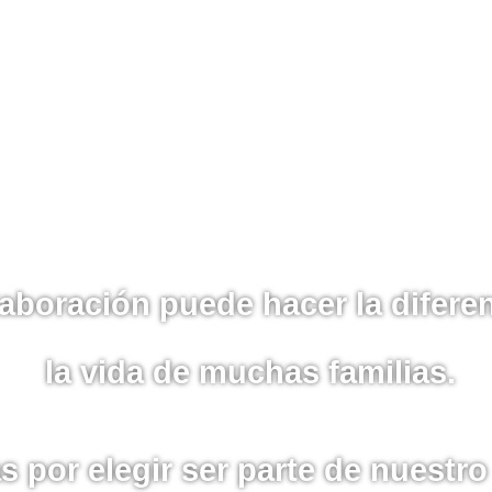
aboración puede hacer la difere
la vida de muchas familias.
s por elegir ser parte de nuestr