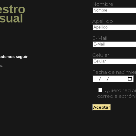
Nombre
estro
sual
Apellido
E-Mail
Celular
podemos seguir
os.
Fecha de nacimie
Quiero recib
correo electrón