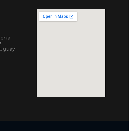
genia
z
ruguay