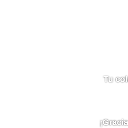
Tu col
¡Gracia